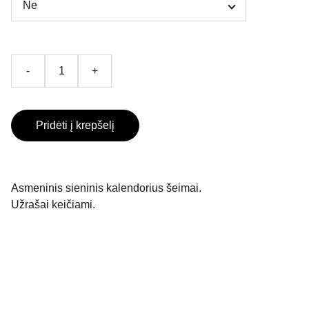
-
+
Pridėti į krepšelį
Asmeninis sieninis kalendorius šeimai.
Užrašai keičiami.