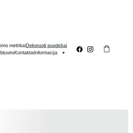
imo metrikai
Dekoruoti puodeliai
rbtuvės
Kontaktai
Informacija