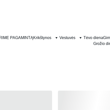
RIME PAGAMINTĄ
Krikštynos
Vestuvės
Tėvo diena
Gim
Grožio di