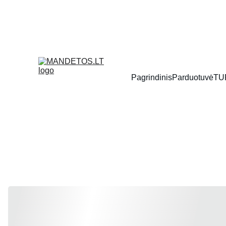
Pagrindinis
Parduotuvė
TU