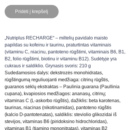
Pridėti į krepšelį
„Nutriplus RECHARGE“ – miltelių pavidalo maisto
papildas su kofeinu ir taurinu, praturtintas vitaminais
(vitaminu C, niacinu, pantoteno rūgštimi, vitaminais B6, B1,
B2, folio rūgštimi, biotinu ir vitaminu B12). Sudėtyje yra
cukraus ir saldiklio. Grynasis svoris: 210 g
Sudedamosios dalys: dekstrozės monohidratas,
rūgštingumą reguliuojanti medžiaga: citrinų rūgštis,
guaranos sėklų ekstraktas – Paulinia guarana (Paullinia
cupana), kvapiosios medžiagos: ananasų, citrinų;
vitaminas C (L-askorbo rūgštis), dažiklis: beta karotenas,
taurinas, niacinas (nikotinamidas), pantoteno rūgštis
(kalcio D-pantotenatas), saldiklis: steviolio glikozidai iš
stevijos, vitaminas B6 (piridoksino hidrochloridas),
vitaminas B1 (tiamino mononitratas), vitaminas B2