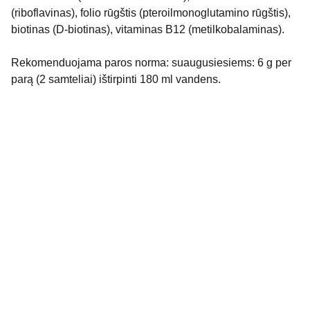
(riboflavinas), folio rūgštis (pteroilmonoglutamino rūgštis),
biotinas (D-biotinas), vitaminas B12 (metilkobalaminas).
Rekomenduojama paros norma: suaugusiesiems: 6 g per
parą (2 samteliai) ištirpinti 180 ml vandens.
Mus rasti galite:
KONTAKTAI