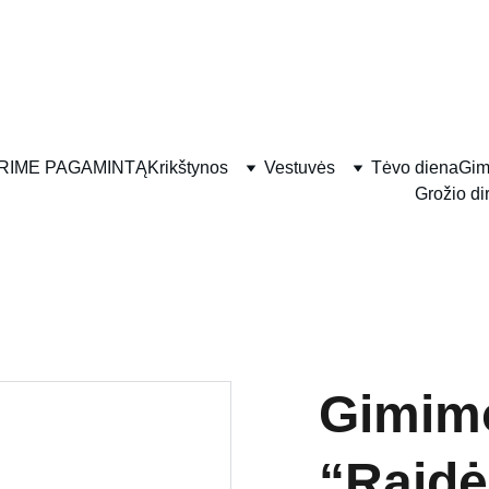
RIME PAGAMINTĄ
Krikštynos
Vestuvės
Tėvo diena
Gim
Grožio di
Gimimo
“Raidė