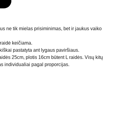
s ne tik mielas prisiminimas, bet ir jaukus vaiko
 raidė keičiama.
iškai pastatyta ant lygaus paviršiaus.
aidės 25cm, plotis 16cm būtent L raidės. Visų kitų
as individualiai pagal proporcijas.