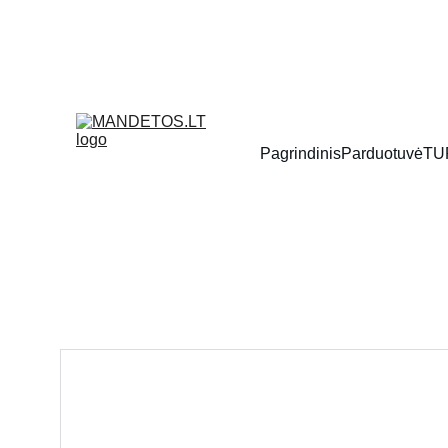
Pagrindinis
Parduotuvė
TU