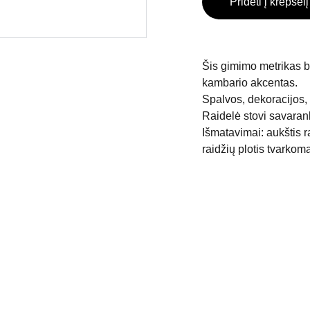
Pridėti į krepšelį
Šis gimimo metrikas bu
kambario akcentas.
Spalvos, dekoracijos,
Raidelė stovi savarank
Išmatavimai: aukštis r
raidžių plotis tvarkom