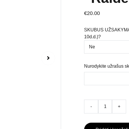
€20.00
SKUBUS UŽSAKYMAS (
10d.d.)?
Nurodykite užrašus sk
-
+