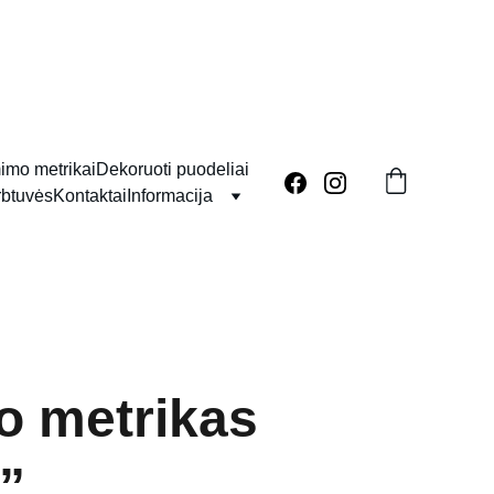
imo metrikai
Dekoruoti puodeliai
rbtuvės
Kontaktai
Informacija
 metrikas
”