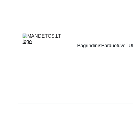
Pagrindinis
Parduotuvė
TU