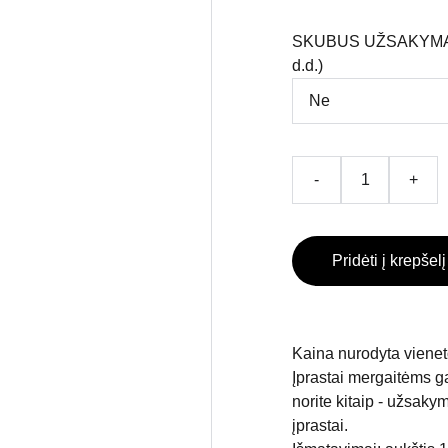
SKUBUS UŽSAKYMAS (
d.d.)
-
+
Pridėti į krepšelį
Kaina nurodyta vienet
Įprastai mergaitėms g
norite kitaip - užsak
įprastai.