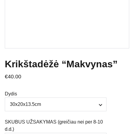
Krikštadėžė “Makvynas”
€40.00
Dydis
SKUBUS UŽSAKYMAS (greičiau nei per 8-10
d.d.)