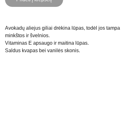
Avokadų aliejus giliai drėkina lūpas, todėl jos tampa
minkštos ir švelnios.
Vitaminas E apsaugo ir maitina lūpas.
Saldus kvapas bei vanilės skonis.
Mus rasti galite:
KONTAKTAI