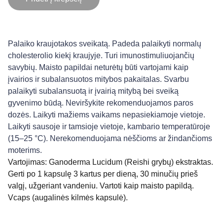
Palaiko kraujotakos sveikatą. Padeda palaikyti normalų
cholesterolio kiekį kraujyje. Turi imunostimuliuojančių
savybių. Maisto papildai neturėtų būti vartojami kaip
įvairios ir subalansuotos mitybos pakaitalas. Svarbu
palaikyti subalansuotą ir įvairią mitybą bei sveiką
gyvenimo būdą. Neviršykite rekomenduojamos paros
dozės. Laikyti mažiems vaikams nepasiekiamoje vietoje.
Laikyti sausoje ir tamsioje vietoje, kambario temperatūroje
(15–25 °C). Nerekomenduojama nėščioms ar žindančioms
moterims.
Vartojimas: Ganoderma Lucidum (Reishi grybų) ekstraktas.
Gerti po 1 kapsulę 3 kartus per dieną, 30 minučių prieš
valgį, užgeriant vandeniu. Vartoti kaip maisto papildą.
Vcaps (augalinės kilmės kapsulė).