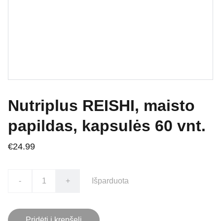
Nutriplus REISHI, maisto
papildas, kapsulės 60 vnt.
€24.99
-
+
Išparduota
Pridėti į krepšelį