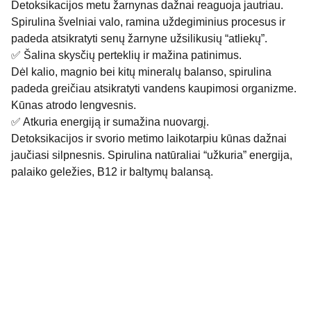
Detoksikacijos metu žarnynas dažnai reaguoja jautriau.
Spirulina švelniai valo, ramina uždegiminius procesus ir
padeda atsikratyti senų žarnyne užsilikusių “atliekų”.
✅ Šalina skysčių perteklių ir mažina patinimus.
Dėl kalio, magnio bei kitų mineralų balanso, spirulina
padeda greičiau atsikratyti vandens kaupimosi organizme.
Kūnas atrodo lengvesnis.
✅ Atkuria energiją ir sumažina nuovargį.
Detoksikacijos ir svorio metimo laikotarpiu kūnas dažnai
jaučiasi silpnesnis. Spirulina natūraliai “užkuria” energija,
palaiko geležies, B12 ir baltymų balansą.
Mus rasti galite: