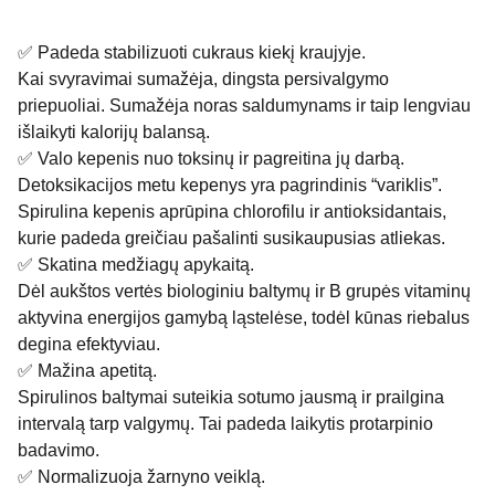
✅ Padeda stabilizuoti cukraus kiekį kraujyje.
Kai svyravimai sumažėja, dingsta persivalgymo
priepuoliai. Sumažėja noras saldumynams ir taip lengviau
išlaikyti kalorijų balansą.
✅ Valo kepenis nuo toksinų ir pagreitina jų darbą.
Detoksikacijos metu kepenys yra pagrindinis “variklis”.
Spirulina kepenis aprūpina chlorofilu ir antioksidantais,
kurie padeda greičiau pašalinti susikaupusias atliekas.
✅ Skatina medžiagų apykaitą.
Dėl aukštos vertės biologiniu baltymų ir B grupės vitaminų
aktyvina energijos gamybą ląstelėse, todėl kūnas riebalus
degina efektyviau.
✅ Mažina apetitą.
Spirulinos baltymai suteikia sotumo jausmą ir prailgina
intervalą tarp valgymų. Tai padeda laikytis protarpinio
badavimo.
✅ Normalizuoja žarnyno veiklą.