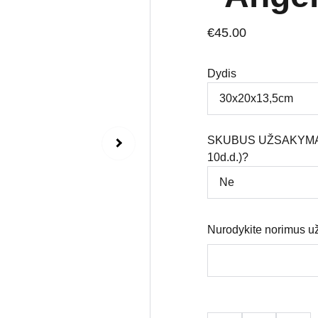
€45.00
Dydis
SKUBUS UŽSAKYMAS (
10d.d.)?
Nurodykite norimus u