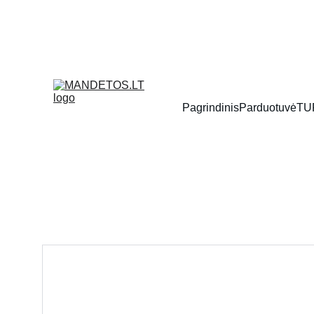
Pagrindinis
Parduotuvė
TU