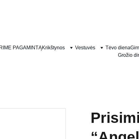
RIME PAGAMINTĄ
Krikštynos
Vestuvės
Tėvo diena
Gim
Grožio di
Prisim
“Ange