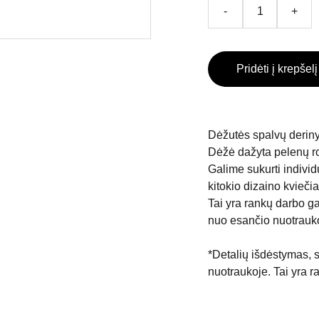
-
+
Pridėti į krepšelį
Dėžutės spalvų deriny
Dėžė dažyta pelenų ro
Galime sukurti individ
kitokio dizaino kvieči
Tai yra rankų darbo gam
nuo esančio nuotrauk
*Detalių išdėstymas, s
nuotraukoje. Tai yra r