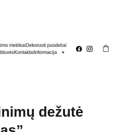
imo metrikai
Dekoruoti puodeliai
rbtuvės
Kontaktai
Informacija
inimų dežutė
las”