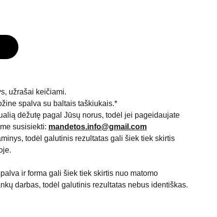
s, užrašai keičiami.
žine spalva su baltais taškiukais.*
ualią dėžutę pagal Jūsų norus, todėl jei pageidaujate
ame susisiekti:
mandetos.info@gmail.com
inys, todėl galutinis rezultatas gali šiek tiek skirtis
oje.
palva ir forma gali šiek tiek skirtis nuo matomo
ankų darbas, todėl galutinis rezultatas nebus identiškas.