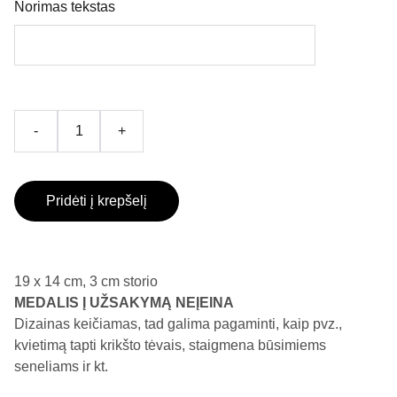
Norimas tekstas
-
+
Pridėti į krepšelį
19 x 14 cm, 3 cm storio
MEDALIS Į UŽSAKYMĄ NEĮEINA
Dizainas keičiamas, tad galima pagaminti, kaip pvz.,
kvietimą tapti krikšto tėvais, staigmena būsimiems
seneliams ir kt.