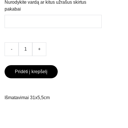
Nurodykite vardą ar kitus užrašus skirtus
pakabai
-
+
Pridėti į krepšelį
Išmatavimai 31x5,5cm